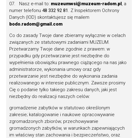
– w
kategorii VI
dla zespołów folklorystycznych
:
07. Nasz e-mail to:
muzeumwsi@muzeum-radom.pl
, a
numer telefonu
48 332 92 81
. Z Inspektorem Ochrony
Zespół Górali Czadeckich „Dawidenka”
–
Danych (IOD) skontaktujesz się mailem
wielopokoleniowa grupa odtwarzająca pieśni,
bodo.radom@gmail.com
tańce i stroje górali czadeckich przesiedlonych z
Co do zasady Twoje dane zbieramy wyłącznie w celach
Bukowiny; zaliczany do czołowych zespołów
związanych ze statutowymi zadaniami MUZEUM.
folklorystycznych województwa dolnośląskiego
Przetwarzamy Twoje dane zgodnie z prawem: w
(Gaworzyce, woj. dolnośląskie, Górale Czadeccy),
przypadku gdy przetwarzanie jest niezbędne do
wypełnienia obowiązku prawnego ciążącego na nas jako
Podhale Grupa Spiska z Jurgowa
– zespół
administratorze, wykonania umowy oraz gdy
promujący folklor polskiego Spisza; prezentuje
przetwarzanie jest niezbędne do wykonania zadania
męskie tańce pasterskie, zwyczaje oraz
realizowanego w interesie publicznym. Zawsze prosimy
unikatowy strój spiski (Jurgów, woj. małopolskie,
Cię o podanie tylko takiego zakresu danych, jaki jest
Spisz),
niezbędny do realizacji naszych celów:
Zespół Regionalny „Zbójnicek”
z
Zębu
– zespół
gromadzenie zabytków w statutowo określonym
kultywujący i przekazujący młodszym pokoleniom
zakresie; katalogowanie i naukowe opracowywanie
tradycje góralskie, podhalańskie tańce, śpiew i
zgromadzonych zbiorów; przechowywanie
zwyczaje. W ramach zespołu funkcjonuje sekcja
gromadzonych zabytków, w warunkach zapewniających
dziecięca „Mały Zbójnicek” (Ząb, woj.
im właściwy stan zachowania i bezpieczeństwo, oraz