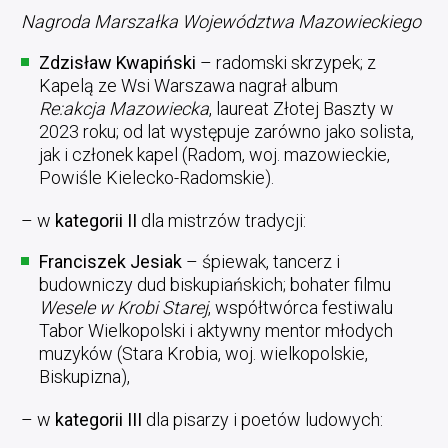
Nagroda Marszałka Województwa Mazowieckiego
Zdzisław Kwapiński
– radomski skrzypek; z
Kapelą ze Wsi Warszawa nagrał album
Re:akcja Mazowiecka
, laureat Złotej Baszty w
2023 roku; od lat występuje zarówno jako solista,
jak i członek kapel (Radom, woj. mazowieckie,
Powiśle Kielecko-Radomskie).
– w
kategorii II
dla mistrzów tradycji:
Franciszek Jesiak
– śpiewak, tancerz i
budowniczy dud biskupiańskich; bohater filmu
Wesele w Krobi Starej
, współtwórca festiwalu
Tabor Wielkopolski i aktywny mentor młodych
muzyków (Stara Krobia, woj. wielkopolskie,
Biskupizna),
– w
kategorii III
dla pisarzy i poetów ludowych: