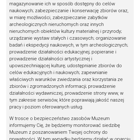
małopolskie, Podhale),
magazynowanie ich w sposób dostępny do celów
naukowych; zabezpieczanie i konserwację zbiorów oraz,
– w
kategorii VII
– nagroda honorowa dla instytucji i
w miarę możliwości, zabezpieczanie zabytków
organizacji działających na rzecz kultury ludowej:
archeologicznych nieruchomych oraz innych
nieruchomych obiektów kultury materialnej i przyrody;
Limanowski Dom Kultury
– organizator festiwalu
urządzanie wystaw stałych i czasowych; organizowanie
Limanowska Słaza, organizator licznych
badań i ekspedycji naukowych, w tym archeologicznych;
warsztatów międzypokoleniowych i
prowadzenie działalności edukacyjnej; popieranie i
popularyzator kultury ludowej Lachów
prowadzenie działalności artystycznej i
Limanowskuch (Limanowa, woj. małopolskie,
upowszechniającej kulturę; udostępnianie zbiorów do
celów edukacyjnych i naukowych; zapewnianie
Lachy Limanowskie),
właściwych warunków zwiedzania oraz korzystania ze
Śląski Związek Chórów i Orkiestr
– organizacja
zbiorów i zgromadzonych informacji; prowadzenie
działalności wydawniczej, prowadzenie strony www, w
działająca od 1910 roku, przyczyniająca się do
tym zakresie serwisów, które poprawiają jakość naszej
kultywowania tradycji muzycznych na Śląsku,
pracy i poziom oferowanych usług.
integrująca ponad trzysta zespołów, prowadząca
festiwale i szkolenia podnoszące poziom chórów
W trosce o bezpieczeństwo zasobów Muzeum
i orkiestr (Katowice, woj. śląskie, Śląsk).
informujemy Cię, że będziemy monitorować siedzibę
Muzeum z poszanowaniem Twojej ochrony do
W ramach Nagrody im. Oskara Kolberga przyznana
prywatności. W tym wypadku będziemy działać w oparciu