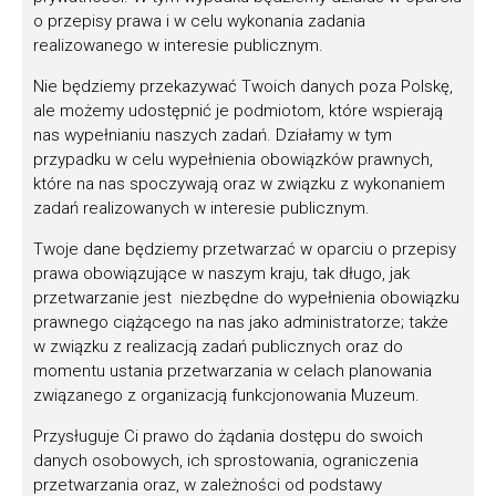
zostanie także wyróżnienie specjalne dla
o przepisy prawa i w celu wykonania zadania
wyjątkowego ucznia wskazanego przez
mistrza
realizowanego w interesie publicznym.
tradycji
.
Nie będziemy przekazywać Twoich danych poza Polskę,
Uroczysta
gala wręczenia nagród
odbędzie się
9
ale możemy udostępnić je podmiotom, które wspierają
lipca 2025
roku na
Zamku Królewskim w
nas wypełnianiu naszych zadań. Działamy w tym
Warszawie
. Laureaci otrzymają medale im. Oskara
przypadku w celu wypełnienia obowiązków prawnych,
Kolberga projektu Anny Jarnuszkiewicz,
które na nas spoczywają oraz w związku z wykonaniem
pamiątkowe dyplomy oraz nagrody finansowe
zadań realizowanych w interesie publicznym.
ufundowane przez Ministra Kultury i Dziedzictwa
Twoje dane będziemy przetwarzać w oparciu o przepisy
Narodowego oraz Samorząd Województwa
prawa obowiązujące w naszym kraju, tak długo, jak
Mazowieckiego.
przetwarzanie jest niezbędne do wypełnienia obowiązku
prawnego ciążącego na nas jako administratorze; także
Obchody jubileuszu wzbogaci również szereg
w związku z realizacją zadań publicznych oraz do
wydarzeń towarzyszących
, o których informować
momentu ustania przetwarzania w celach planowania
będziemy na bieżąco na naszych stronach
związanego z organizacją funkcjonowania Muzeum.
internetowych.
Przysługuje Ci prawo do żądania dostępu do swoich
Zgodnie z tradycją zespół Narodowego Instytutu
danych osobowych, ich sprostowania, ograniczenia
Muzyki i Tańca odwiedzi wszystkich laureatów w
przetwarzania oraz, w zależności od podstawy