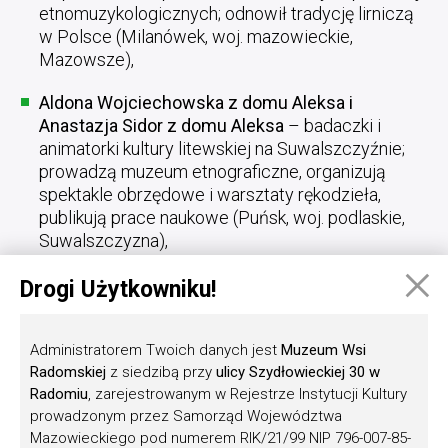
etnomuzykologicznych; odnowił tradycję lirniczą
w Polsce (Milanówek, woj. mazowieckie,
Mazowsze),
Aldona Wojciechowska z domu Aleksa i
Anastazja Sidor z domu Aleksa
– badaczki i
animatorki kultury litewskiej na Suwalszczyźnie;
prowadzą muzeum etnograficzne, organizują
spektakle obrzędowe i warsztaty rękodzieła,
publikują prace naukowe (Puńsk, woj. podlaskie,
Suwalszczyzna),
×
– w
kategorii V
dla kapel ludowych:
Drogi Użytkowniku!
Kapela Ochodzita
– kapela smyczkowa założona
w 1995 roku; prezentuje muzykę górali żywieckich
Administratorem Twoich danych jest
Muzeum Wsi
i śląskich na tradycyjnym instrumentarium
Radomskiej
z siedzibą przy
ulicy Szydłowieckiej 30 w
skrzypcowo‑basowym (Rajcza, woj. śląskie,
Radomiu
, zarejestrowanym w Rejestrze Instytucji Kultury
Beskid Śląski/Żywiecki),
prowadzonym przez Samorząd Województwa
Mazowieckiego pod numerem RIK/21/99 NIP 796-007-85-