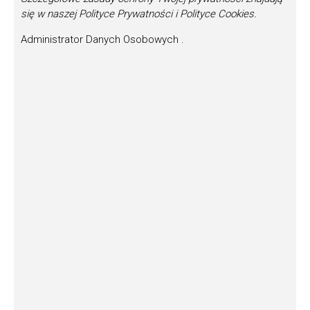
się w naszej Polityce Prywatności i Polityce Cookies.
Administrator Danych Osobowych .
Osoby do kontaktu w sprawie nagrody
Narodowy Instytut Muzyki i Tańca
Alina Święs – Kierownik Działu Projektów
Muzycznych
alina.swies@nimit.pl
Muzeum im. Oskara Kolberga
Justyna Plaskota
justyna.plaskota@muzeum-radom.pl
+48 697 697 285
Kontakt dla mediów
Narodowy Instytut Muzyki i Tańca
Agnieszka Wyszomirska
agnieszka.wyszomirska@nimit.pl
+48 887 240 011