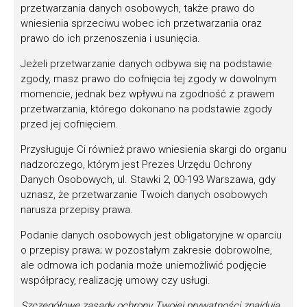
ich miejscach twórczej działalności, dokumentując
przetwarzania danych osobowych, także prawo do
ich dorobek. Materiały audiowizualne powstałe
wniesienia sprzeciwu wobec ich przetwarzania oraz
podczas tych spotkań zostaną zaprezentowane
prawo do ich przenoszenia i usunięcia.
podczas gali, a bieżące relacje z tych wizyt będą
Jeżeli przetwarzanie danych odbywa się na podstawie
także dostępne w mediach społecznościowych
zgody, masz prawo do cofnięcia tej zgody w dowolnym
NIMiT.
momencie, jednak bez wpływu na zgodność z prawem
przetwarzania, którego dokonano na podstawie zgody
Organizatorem Nagrody im. Oskara Kolberga „Za
przed jej cofnięciem.
zasługi dla kultury ludowej” jest
Minister Kultury i
Dziedzictwa Narodowego
. Konkurs oraz gala
Przysługuje Ci również prawo wniesienia skargi do organu
realizowane są przez
Narodowy Instytut Muzyki i
nadzorczego, którym jest Prezes Urzędu Ochrony
Tańca
we współpracy z
Muzeum Wsi Radomskiej
Danych Osobowych, ul. Stawki 2, 00-193 Warszawa, gdy
w Radomiu
oraz jego oddziałem –
Muzeum im.
uznasz, że przetwarzanie Twoich danych osobowych
Oskara Kolberga w Przysusze
. Patronem
narusza przepisy prawa.
tegorocznej edycji nagrody jest
Program 2
Podanie danych osobowych jest obligatoryjne w oparciu
Polskiego Radia
.
o przepisy prawa; w pozostałym zakresie dobrowolne,
Więcej informacji o nagrodzie oraz jej
ale odmowa ich podania może uniemożliwić podjęcie
współpracy, realizację umowy czy usługi.
dotychczasowych laureatach można znaleźć na
stronie
www.nagrodakolberg.pl
.
Szczegółowe zasady ochrony Twojej prywatności znajdują