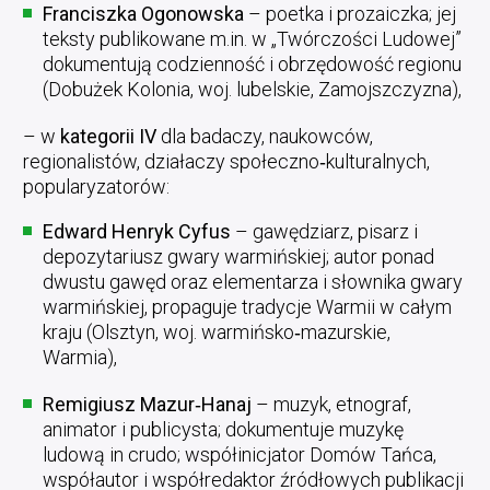
Franciszka Ogonowska
– poetka i prozaiczka; jej
teksty publikowane m.in. w „Twórczości Ludowej”
dokumentują codzienność i obrzędowość regionu
(Dobużek Kolonia, woj. lubelskie, Zamojszczyzna),
– w
kategorii IV
dla badaczy, naukowców,
regionalistów, działaczy społeczno‑kulturalnych,
popularyzatorów:
Edward Henryk Cyfus
– gawędziarz, pisarz i
depozytariusz gwary warmińskiej; autor ponad
dwustu gawęd oraz elementarza i słownika gwary
warmińskiej, propaguje tradycje Warmii w całym
kraju (Olsztyn, woj. warmińsko‑mazurskie,
Warmia),
Remigiusz Mazur‑Hanaj
– muzyk, etnograf,
animator i publicysta; dokumentuje muzykę
ludową in crudo; współinicjator Domów Tańca,
współautor i współredaktor źródłowych publikacji