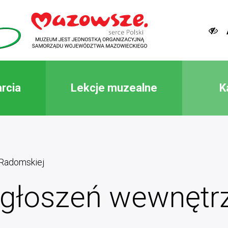
rcia
Lekcje muzealne
K
Radomskiej
zgłoszeń wewnętr