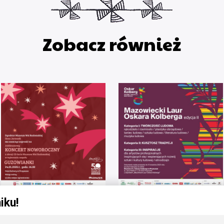
Zobacz również
iku!
24
01
15
STY
CZE
WRZ