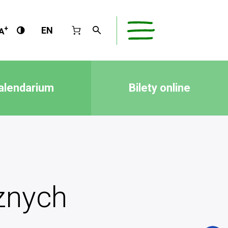
EN
alendarium
Bilety online
znych