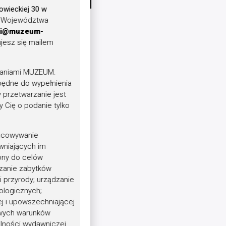
Potańcówka pod
łowieckiej 30 w
Dębem
ąd Województwa
i@muzeum-
ujesz się mailem
”
daniami MUZEUM.
będne do wypełnienia
 przetwarzanie jest
 Cię o podanie tylko
racowywanie
niających im
pny do celów
czanie zabytków
 przyrody; urządzanie
ologicznych;
ej i upowszechniającej
iwych warunków
alności wydawniczej,