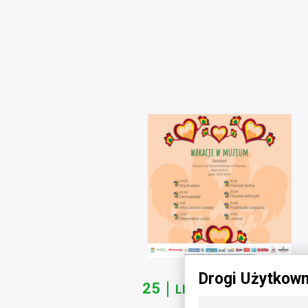
Drogi Użytkown
25
LIP