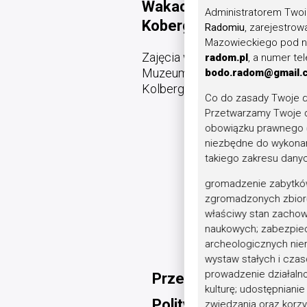
Wakacje w Muzeum
Administratorem Twoi
Koberga
Radomiu
, zarejestro
Mazowieckiego pod nu
Zajęcia wakacyjne w
radom.pl
, a numer te
Muzeum im. Oskara
bodo.radom@gmail.
Kolberga w Przysusze
Co do zasady Twoje d
Przetwarzamy Twoje d
obowiązku prawnego c
niezbędne do wykonan
takiego zakresu danych
gromadzenie zabytków
zgromadzonych zbior
właściwy stan zachow
naukowych; zabezpiec
archeologicznych nier
wystaw stałych i cza
prowadzenie działalno
Przetargi
kulturę; udostępnian
Polityka prywatności
zwiedzania oraz korzy