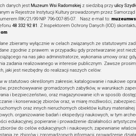
Koncert Noworoczny
Ruszył nabór
ch danych jest
Muzeum Wsi Radomskiej
z siedzibą przy
ulicy Szyd
z okazji 50-lecia
wniosków do 2. edycji
wanym w Rejestrze Instytucji Kultury prowadzonym przez Samorz
merem RIK/21/99 NIP 796-007-85-07. Nasz e-mail to:
muzeumws
Muzeum Wsi
Nagrody „Mazowiecki
lefonu
48 332 92 81
. Z Inspektorem Ochrony Danych (IOD) skontakt
Radomskiej w
Laur Oskara Kolberga
com
wykonaniu zespołu
ane zbieramy wyłącznie w celach związanych ze statutowymi za
GUZOWIANKI
ane zgodnie z prawem: w przypadku gdy przetwarzanie jest niez
iążącego na nas jako administratorze, wykonania umowy oraz gdy
ia zadania realizowanego w interesie publicznym. Zawsze prosimy
, jaki jest niezbędny do realizacji naszych celów:
 w statutowo określonym zakresie; katalogowanie i naukowe op
ów; przechowywanie gromadzonych zabytków, w warunkach zapew
ania i bezpieczeństwo, oraz magazynowanie ich w sposób dostę
zanie i konserwację zbiorów oraz, w miarę możliwości, zabezpie
uchomych oraz innych nieruchomych obiektów kultury materialnej i
sowych; organizowanie badań i ekspedycji naukowych, w tym arche
ści edukacyjnej; popieranie i prowadzenie działalności artystyczn
Znajdź nas na:
ie zbiorów do celów edukacyjnych i naukowych; zapewnianie właśc
stania ze zbiorów i zgromadzonych informacji; prowadzenie dział